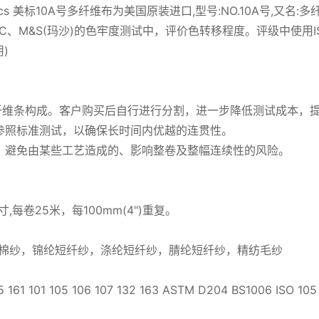
rics 美标10A号多纤维布为美国原装进口,型号:NO.10A号,又
TCC、M&S(玛沙)的色牢度测试中，评价色转移程度。评级中使用I
)
长纤维条构成。客户购买后自行进行分割，进一步降低测试成本，
部参照标准测试，以确保长时间内优越的连贯性。
燥，避免由某些工艺造成的、影响整卷及整幅连续性的风险。
,每卷25米，每100mm(4")重复。
白棉纱，锦纶短纤纱，涤纶短纤纱，腈纶短纤纱，精纺毛纱
61 101 105 106 107 132 163 ASTM D204 BS1006 ISO 