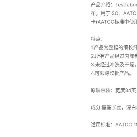
产品介绍：Testfab
布。用于ISO、AA
卡(AATCC标准中使用
特点：
1.产品为整幅的细
2.所有产品经过内
3.未经过冲洗及干
4.可跟踪整批产品。
原装包装：宽度34英寸
成分:醋酯长丝，漂
适用标准：AATCC 15 1