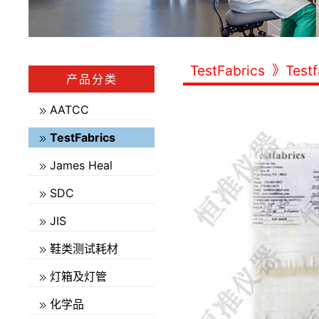
TestFabrics
》Test
产品分类
AATCC
TestFabrics
James Heal
SDC
JIS
鞋类测试耗材
灯箱及灯管
化学品