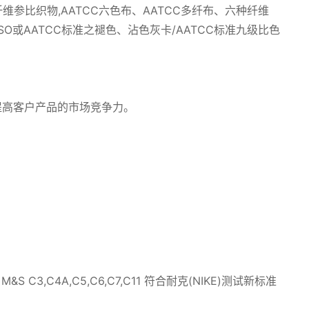
名:多纤维参比织物,AATCC六色布、AATCC多纤布、六种纤维
SO或AATCC标准之褪色、沾色灰卡/AATCC标准九级比色
提高客户产品的市场竞争力。
105 M&S C3,C4A,C5,C6,C7,C11 符合耐克(NIKE)测试新标准