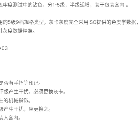
色牢度测试中的沾色，分1-5级，半级递增，装于包装套内 。
用的5级9档规格类型。灰卡灰度完全采用ISO提供的色度学数
其灰度数据精准。
A03
上是否有手指等印记。
对评级产生干扰，必须更换灰卡。
产生的机械损伤。
评级产生干扰，应更换之。
其装入套内。