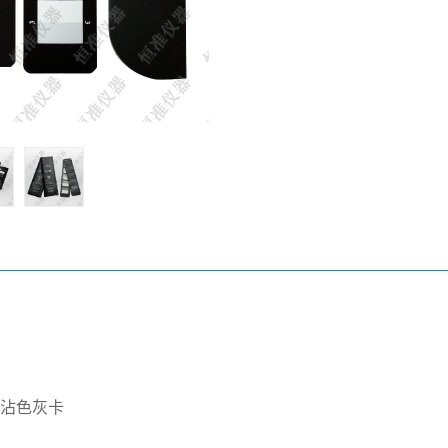
标沾色灰卡